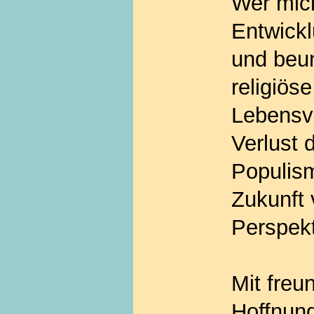
Wer mic
Entwick
und beun
religiös
Lebensve
Verlust 
Populis
Zukunft 
Perspek
Mit freu
Hoffnung