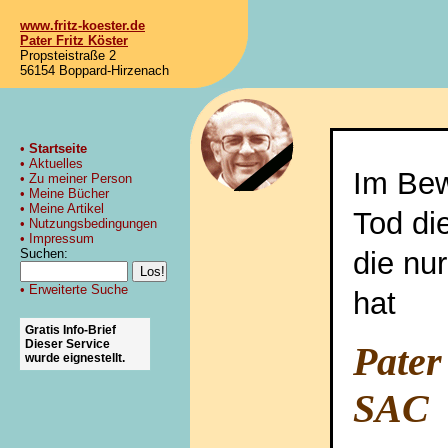
www.fritz-koester.de
Pater Fritz Köster
Propsteistraße 2
56154 Boppard-Hirzenach
•
Startseite
•
Aktuelles
Im Bew
•
Zu meiner Person
•
Meine Bücher
•
Meine Artikel
Tod die
•
Nutzungsbedingungen
•
Impressum
die nur
Suchen:
• Erweiterte Suche
hat
Gratis Info-Brief
Dieser Service
Pater
wurde eignestellt.
SAC