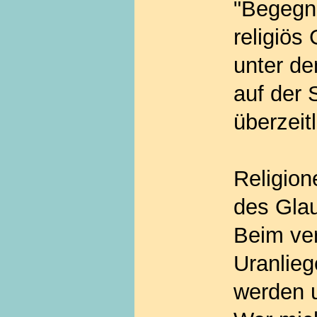
"Begegnu
religiös
unter d
auf der
überzei
Religio
des Gla
Beim ver
Uranlieg
werden u