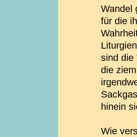
Wandel g
für die 
Wahrheit
Liturgie
sind die
die zieml
irgendwe
Sackgass
hinein s
Wie ver