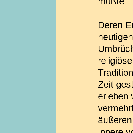
mußte.
Deren Er
heutigen
Umbrüch
religiös
Traditio
Zeit ges
erleben 
vermehrt
äußeren 
innere v