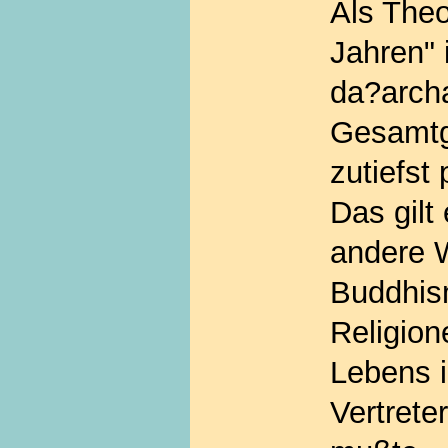
Als Theo
Jahren" 
da?arch
Gesamtg
zutiefst
Das gilt
andere 
Buddhis
Religion
Lebens i
Vertrete