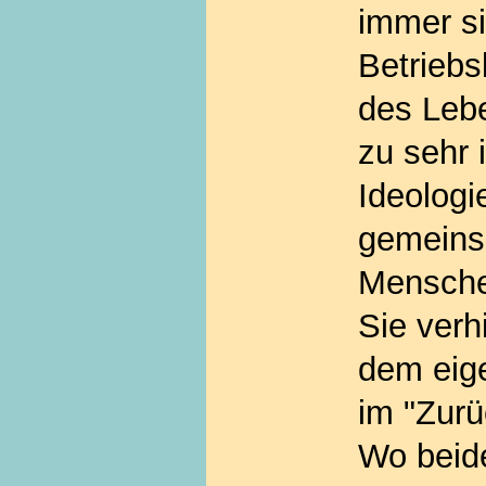
immer si
Betriebs
des Leb
zu sehr 
Ideologi
gemeins
Menschen
Sie verh
dem eige
im "Zurü
Wo beid