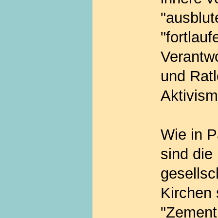
"ausblu
"fortlau
Verantwo
und Ratl
Aktivism
Wie in P
sind die
gesellsc
Kirchen 
"Zementk